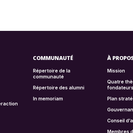
PABLO ERNESTO
GERSHANIK (EN)
COMMUNAUTÉ
À PROPO
Répertoire de la
Mission
communauté
Quatre th
Répertoire des alumni
fondateur
In memoriam
Plan strat
raction
Gouverna
Conseil d’
Membres de