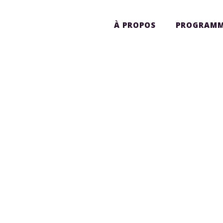
À PROPOS
PROGRAMM
PRÉSENTATION DE THÈSE
DES BOURSIERS 2025 - LEA
DAVIS (EN)
...