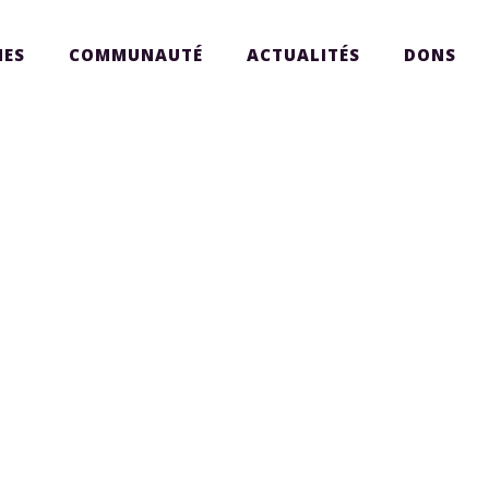
ES
COMMUNAUTÉ
ACTUALITÉS
DONS
PRÉSENTATION DE THÈSE
PRÉSEN
H
DES BOURSIERS 2025 -
DES BO
JULIEN BEAULIEU (EN)
GABRIE
HUARD 
PRÉSENTATION DE THÈSE
DES BOURSIERS 2025 -