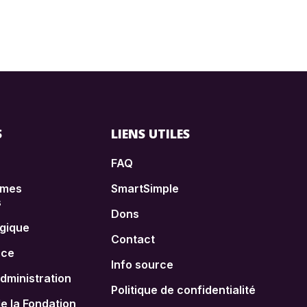
S
LIENS UTILES
FAQ
èmes
SmartSimple
s
Dons
égique
Contact
nce
Info source
administration
Politique de confidentialité
 la Fondation