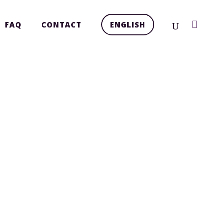
FAQ
CONTACT
ENGLISH
TATION DE THÈSE
URSIERS 2025 -
LLE LEBLANC-
(FR)