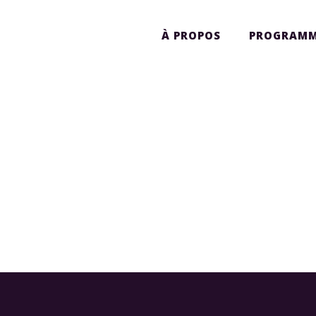
À PROPOS
PROGRAMM
L'APPEL À NOMINATIONS
DU FELLOWSHIP 2027 EST
OFFICIELLEMENT OUVERT !
...