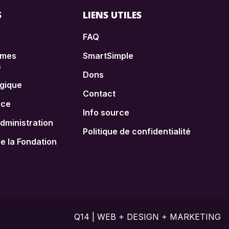
S
LIENS UTILES
FAQ
èmes
SmartSimple
s
Dons
égique
Contact
nce
Info source
administration
Politique de confidentialité
 la Fondation
Q14 | WEB + DESIGN + MARKETING