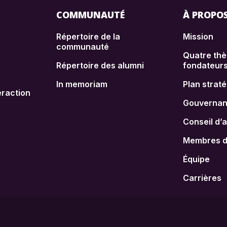
COMMUNAUTÉ
À PROPO
Répertoire de la
Mission
communauté
Quatre th
Répertoire des alumni
fondateur
In memoriam
Plan strat
raction
Gouverna
Conseil d’
Membres de
Équipe
Carrières