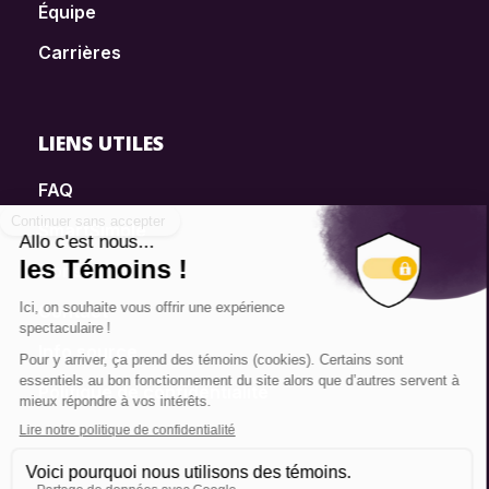
Équipe
Carrières
LIENS UTILES
FAQ
SmartSimple
Dons
Contact
Info source
Politique de confidentialité