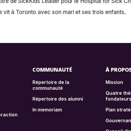
 titre de SickKids Leader pour le Hospital for Sick Ch
le vit à Toronto avec son mari et ses trois enfants.
COMMUNAUTÉ
À PROPO
Répertoire de la
Mission
communauté
Quatre th
Répertoire des alumni
fondateur
In memoriam
Plan strat
raction
Gouverna