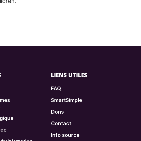
ildren.
S
LIENS UTILES
FAQ
èmes
SmartSimple
s
Dons
égique
Contact
nce
Info source