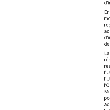
d’
En
mo
re
ac
d’
de
La
ré
re
l’
l’
l’
Mu
po
ad