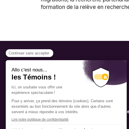
formation de la relève en recherch
PROGRAMMES
Bourse
Nous reconnaissons
respectueusement que les
Fellowship
bureaux de la Fondation Pierre
Elliott Trudeau sont situés sur le
Mentorat
territoire traditionnel de la nation
Kanien’kehá:ka (Mohawk), un
endroit qui a longtemps servi de
Programme d’inte
lieu de rencontre et d’échange
publique
entre diverses nations.