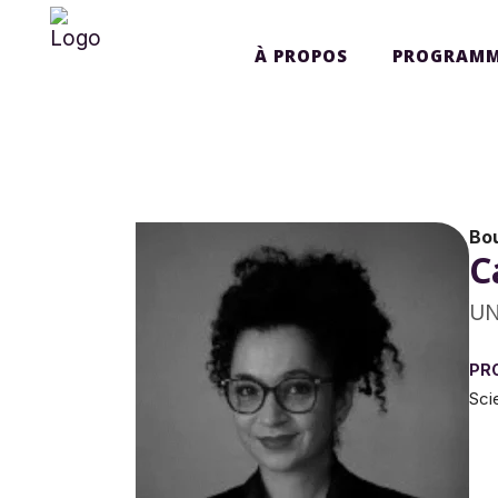
À PROPOS
PROGRAMM
Bo
C
UN
PR
Sci