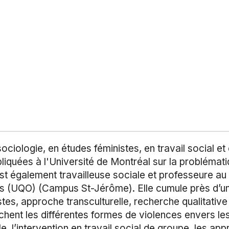
ciologie, en études féministes, en travail social et 
iquées à l'Université de Montréal sur la problémati
e est également travailleuse sociale et professeure a
is (UQO) (Campus St-Jérôme). Elle cumule près d’u
stes, approche transculturelle, recherche qualitativ
uchent les différentes formes de violences envers le
e, l’intervention en travail social de groupe, les ap