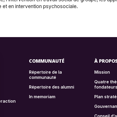
e et en intervention psychosociale.
COMMUNAUTÉ
À PROPO
Répertoire de la
Mission
communauté
Quatre th
Répertoire des alumni
fondateur
In memoriam
Plan strat
raction
Gouverna
Conseil d’