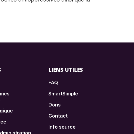
S
LIENS UTILES
FAQ
èmes
SmartSimple
s
Dons
égique
Contact
nce
Info source
administration