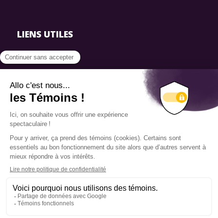
LIENS UTILES
FAQ
SmartSimple
Dons
Contact
Info source
Politique de confidentialité