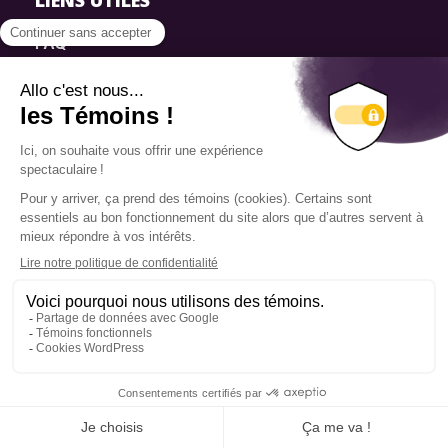
LIENS UTILES
FAQ
SmartSimple
Dons
Contact
Info source
Politique de confidentialité
© 2025 Fondation Pierre Elliott Trudeau
Q14 | WEB + DESIGN + MARKETING