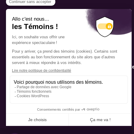
PROGRAMMES
Bourse
Fellowship
Nous reconnaissons
respectueusement que les
Mentorat
bureaux de la Fondation Pierre
Elliott Trudeau sont situés sur le
territoire traditionnel de la nation
Programme d’inte
Kanien’kehá:ka (Mohawk), un
publique
endroit qui a longtemps servi de
lieu de rencontre et d’échange
entre diverses nations.