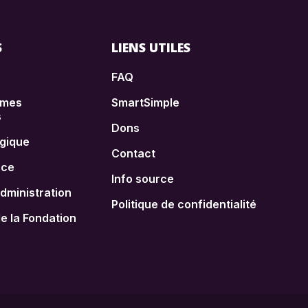
S
LIENS UTILES
FAQ
èmes
SmartSimple
s
Dons
égique
Contact
nce
Info source
administration
Politique de confidentialité
 la Fondation