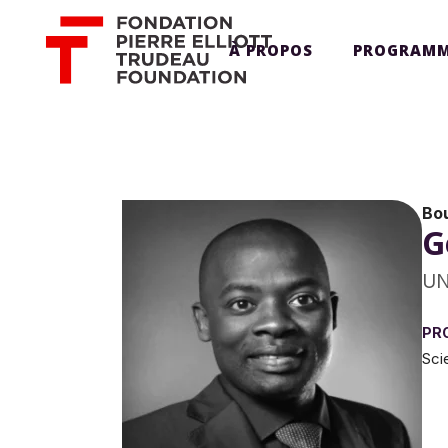
À PROPOS
PROGRAMM
Bo
G
UN
PR
Sci