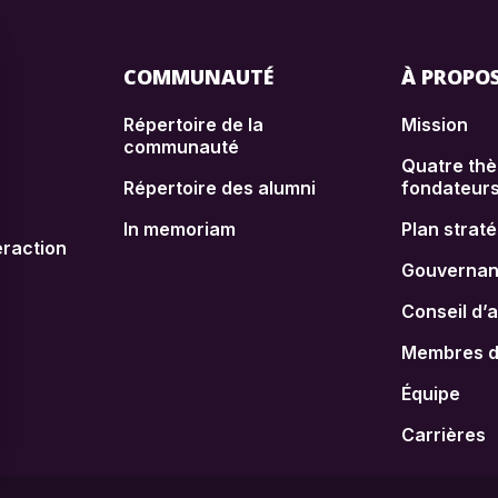
COMMUNAUTÉ
À PROPO
Répertoire de la
Mission
communauté
Quatre th
Répertoire des alumni
fondateur
In memoriam
Plan strat
raction
Gouverna
Conseil d’
Membres de
Équipe
Carrières