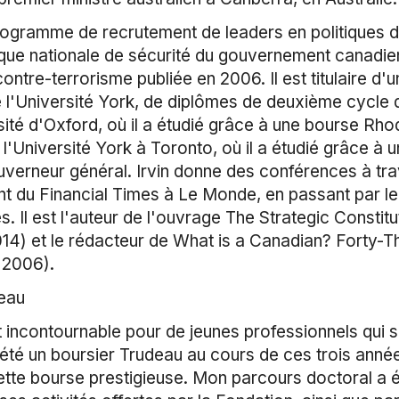
rogramme de recrutement de leaders en politiques 
ique nationale de sécurité du gouvernement canadien 
contre-terrorisme publiée en 2006. Il est titulaire d
de l'Université York, de diplômes de deuxième cycl
sité d'Oxford, où il a étudié grâce à une bourse Rhod
l'Université York à Toronto, où il a étudié grâce à 
verneur général. Irvin donne des conférences à tra
lant du Financial Times à Le Monde, en passant par le
es. Il est l'auteur de l'ouvrage The Strategic Consti
14) et le rédacteur de What is a Canadian? Forty-
 2006).
deau
 incontournable pour de jeunes professionnels qui 
 été un boursier Trudeau au cours de ces trois ann
tte bourse prestigieuse. Mon parcours doctoral a é