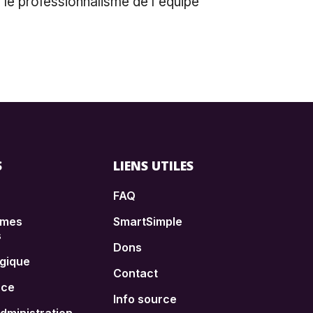
 le professionnalisme de l'équipe
S
LIENS UTILES
FAQ
èmes
SmartSimple
s
Dons
égique
Contact
nce
Info source