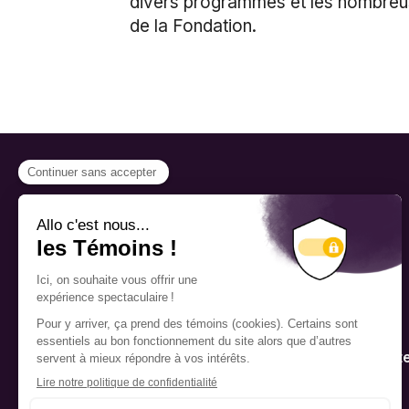
divers programmes et les nombreuses
de la Fondation.
PROGRAMMES
Bourse
Fellowship
Nous reconnaissons
respectueusement que les
Mentorat
bureaux de la Fondation Pierre
Elliott Trudeau sont situés sur le
territoire traditionnel de la nation
Programme d’inte
Kanien’kehá:ka (Mohawk), un
publique
endroit qui a longtemps servi de
lieu de rencontre et d’échange
entre diverses nations.