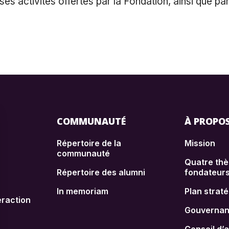
 activités offertes par la Fondation, ainsi que par
COMMUNAUTÉ
À PROPO
Répertoire de la
Mission
communauté
Quatre th
Répertoire des alumni
fondateur
In memoriam
Plan strat
raction
Gouverna