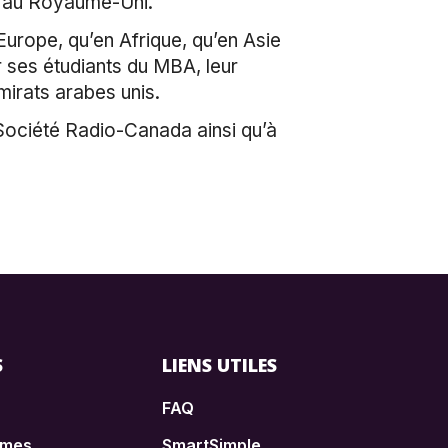
es au Royaume-Uni.
urope, qu’en Afrique, qu’en Asie
r ses étudiants du MBA, leur
Émirats arabes unis.
 Société Radio-Canada ainsi qu’à
S
LIENS UTILES
FAQ
èmes
SmartSimple