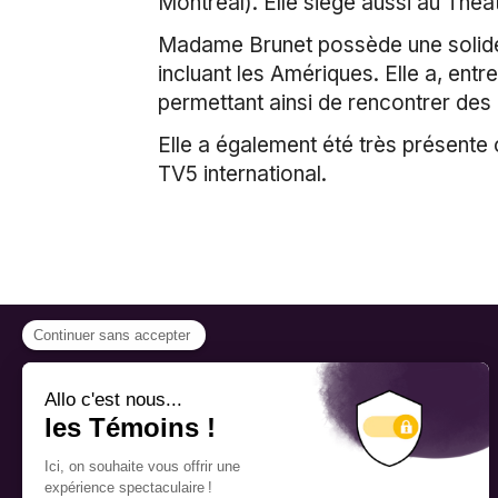
Montréal). Elle siège aussi au Théâ
Madame Brunet possède une solide e
incluant les Amériques. Elle a, en
permettant ainsi de rencontrer des g
Elle a également été très présente
TV5 international.
PROGRAMMES
Bourse
Nous reconnaissons
respectueusement que les
Fellowship