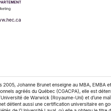
PARTEMENT
keting
w.hec.ca
s 2005, Johanne Brunet enseigne au MBA, EMBA et 
onnels agréés du Québec (CGACPA), elle est détentr
l’Université de Warwick (Royaume-Uni) et d’une maît
détient aussi une certification universitaire en 
tés de l’Université Laval, où elle a obtenu le titre 