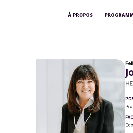
À PROPOS
PROGRAMM
Fe
J
HE
PO
Pro
FA
Éco