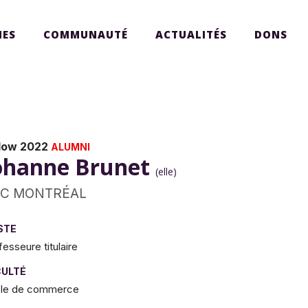
ES
COMMUNAUTÉ
ACTUALITÉS
DONS
llow 2022
ALUMNI
ohanne Brunet
(elle)
C MONTRÉAL
STE
fesseure titulaire
CULTÉ
le de commerce