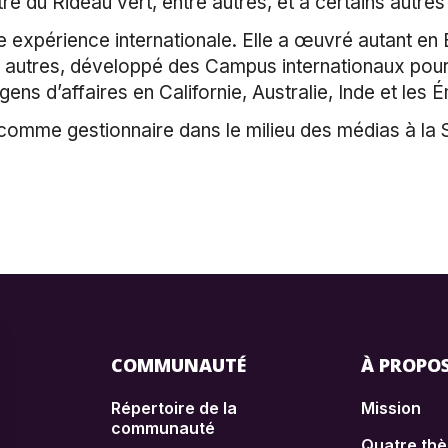
tre du Rideau vert, entre autres, et à certains autr
xpérience internationale. Elle a œuvré autant en E
tre autres, développé des Campus internationaux pou
ens d’affaires en Californie, Australie, Inde et les 
 comme gestionnaire dans le milieu des médias à la
COMMUNAUTÉ
À PROPO
Répertoire de la
Mission
communauté
Quatre th