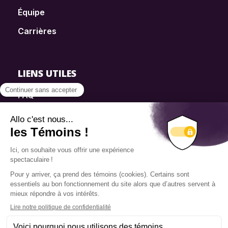
Équipe
Carrières
LIENS UTILES
FAQ
SmartSimple
Dons
Contact
Info source
Politique de confidentialité