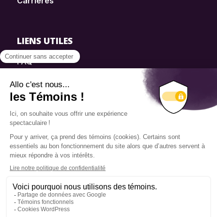
Carrières
LIENS UTILES
FAQ
SmartSimple
Dons
Contact
Info source
Politique de confidentialité