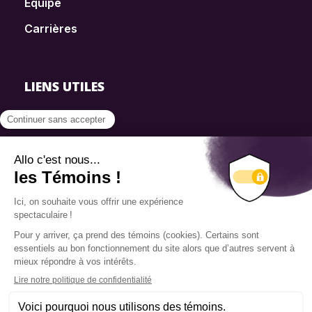
Équipe
Carrières
LIENS UTILES
FAQ
SmartSimple
Dons
Contact
Info source
Politique de confidentialité