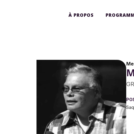
À PROPOS
PROGRAMM
Me
M
GR
PO
Saq