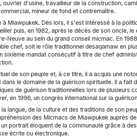
 ouvrier d'usine, travailleur de la construction, c
ommercial, mineur de fond et contremaître.
à Miawpukek. Dès lors, il s'est intéressé à la poli
ler puis, en 1982, après le décès de son oncle, le c
re-Neuve au sein du grand conseil micmac. En 1988,
e chef, soit le rôle traditionnel desaqamaw en plus 
n sixième mandat consécutif à titre de chef administr
tion.
tuel de son peuple et, à ce titre, il a acquis une not
 dans le domaine de la guérison spirituelle. Il a fait
iques de guérison traditionnelles lors de plusieurs
iver, en 1996, un congrès international sur la guérison
la langue, de la culture et des traditions de son peu
compréhension des Micmacs de Miawpukek auprès de
 un portrait éloquent de la communauté grâce à des 
se écrite ou électronique.