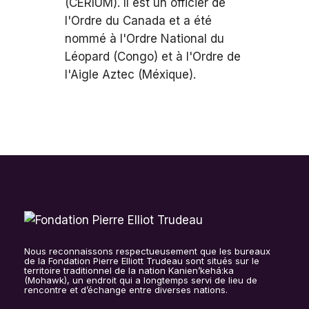
(CERIUM). Il est un officier de
l'Ordre du Canada et a été
nommé à l'Ordre National du
Léopard (Congo) et à l'Ordre de
l'Aigle Aztec (Méxique).
Nous reconnaissons respectueusement que les bureaux
de la Fondation Pierre Elliott Trudeau sont situés sur le
territoire traditionnel de la nation Kanien’kehá:ka
(Mohawk), un endroit qui a longtemps servi de lieu de
rencontre et d’échange entre diverses nations.