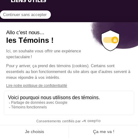
LIENS UTILES
FAQ
SmartSimple
Dons
Contact
Info source
Politique de confidentialité
© 2025 Fondation Pierre Elliott Trudeau
Q14 | WEB + DESIGN + MARKETING