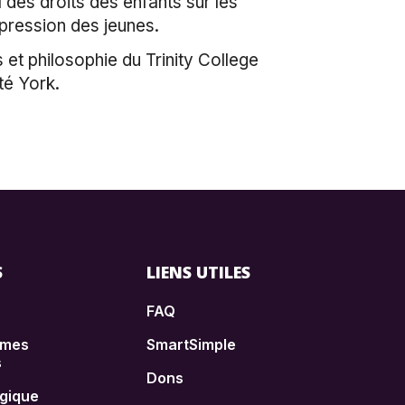
des droits des enfants sur les
xpression des jeunes.
s et philosophie du Trinity College
té York.
S
LIENS UTILES
FAQ
èmes
SmartSimple
s
Dons
égique