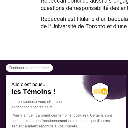
Rebeccah continue aussi à s'engage
questions de responsabilité des enf
Rebeccah est titulaire d'un baccalau
de l'Université de Toronto et d'une 
PROGRAMMES
Bourse
Fellowship
Nous reconnaissons
respectueusement que les
Mentorat
bureaux de la Fondation Pierre
Elliott Trudeau sont situés sur le