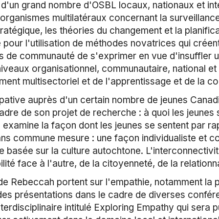
 d'un grand nombre d'OSBL locaux, nationaux et in
rganismes multilatéraux concernant la surveillance
stratégique, les théories du changement et la planif
pour l'utilisation de méthodes novatrices qui crée
s de communauté de s'exprimer en vue d'insuffler u
niveaux organisationnel, communautaire, national et i
nt multisectoriel et de l'apprentissage et de la coll
ipative auprès d'un certain nombre de jeunes Cana
dre de son projet de recherche : à quoi les jeunes s'
le examine la façon dont les jeunes se sentent par 
ns commune mesure : une façon individualiste et com
e basée sur la culture autochtone. L'interconnectivi
ité face à l'autre, de la citoyenneté, de la relationna
 de Rebeccah portent sur l'empathie, notamment la p
t des présentations dans le cadre de diverses confér
erdisciplinaire intitulé Exploring Empathy qui sera pu