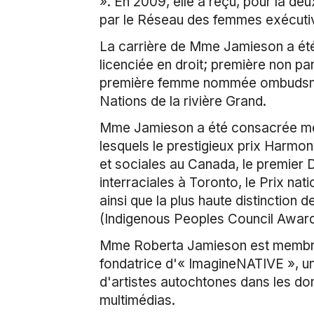
». En 2009, elle a reçu, pour la de
par le Réseau des femmes exécuti
La carrière de Mme Jamieson a été
licenciée en droit; première non 
première femme nommée ombudsman 
Nations de la rivière Grand.
Mme Jamieson a été consacrée memb
lesquels le prestigieux prix Harmon
et sociales au Canada, le premier 
interraciales à Toronto, le Prix na
ainsi que la plus haute distinction
(Indigenous Peoples Council Award
Mme Roberta Jamieson est membre du
fondatrice d'« ImagineNATIVE », un 
d'artistes autochtones dans les do
multimédias.