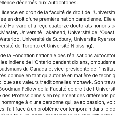
ellence décernés aux Autochtones.
ence en droit de la faculté de droit de l'Université
ciée en droit d'une première nation canadienne. Elle 
ité Harvard et a reçu quatorze doctorats honoris ca
Master, Université Lakehead, Université de l'Ouest 
Waterloo, Université de Sudbury, Université Ryerson
rsité de Toronto et Université Nipissing).
de la Fondation nationale des réalisations autoch
es Indiens de l'Ontario pendant dix ans, ombudsman
budsmans du Canada et vice-présidente de l'Institut
s connue en tant qu'autorité en matière de techniq
pplique ses valeurs traditionnelles mohawk. Son tra
oodman Fellow de la Faculté de droit de l'Universit
le des Professionnels en règlement des différends po
nd hommage à « une personne qui, avec passion, vol
s, fait face à un problème contemporain dans le dom