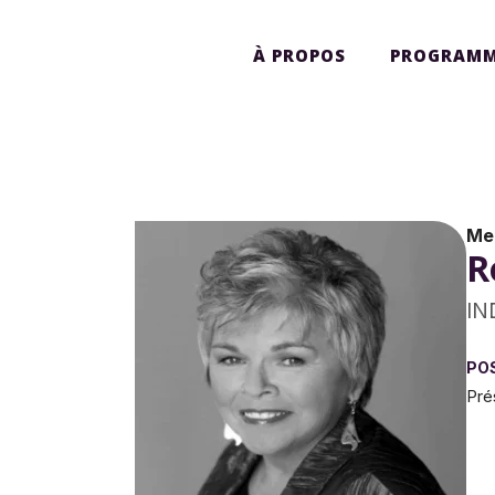
À PROPOS
PROGRAMM
Me
R
IN
PO
Pré