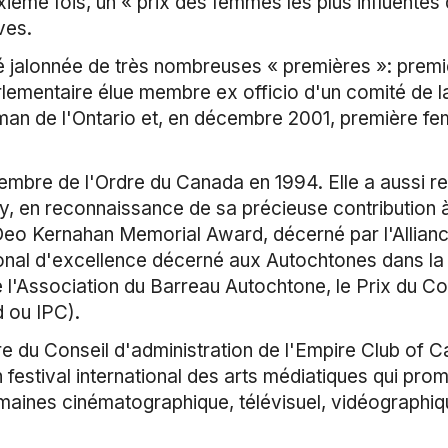
uxième fois, un « prix des femmes les plus influente
ves.
 jalonnée de très nombreuses « premières »: prem
parlementaire élue membre ex officio d'un comité d
de l'Ontario et, en décembre 2001, première femm
re de l'Ordre du Canada en 1994. Elle a aussi re
y, en reconnaissance de sa précieuse contribution à 
Deo Kernahan Memorial Award, décerné par l'Alliance
tional d'excellence décerné aux Autochtones dans la
 de l'Association du Barreau Autochtone, le Prix du 
 ou IPC).
 Conseil d'administration de l'Empire Club of Can
festival international des arts médiatiques qui prome
maines cinématographique, télévisuel, vidéographiq