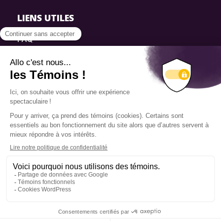
LIENS UTILES
FAQ
SmartSimple
Dons
Contact
Info source
Politique de confidentialité
© 2025 Fondation Pierre Elliott Trudeau