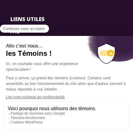
LIENS UTILES
FAQ
SmartSimple
Dons
Contact
Info source
Politique de confidentialité
© 2025 Fondation Pierre Elliott Trudeau